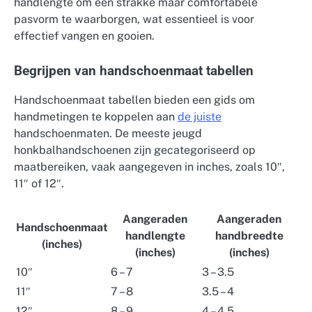
handlengte om een strakke maar comfortabele
pasvorm te waarborgen, wat essentieel is voor
effectief vangen en gooien.
Begrijpen van handschoenmaat tabellen
Handschoenmaat tabellen bieden een gids om
handmetingen te koppelen aan
de juiste
handschoenmaten. De meeste jeugd
honkbalhandschoenen zijn gecategoriseerd op
maatbereiken, vaak aangegeven in inches, zoals 10″,
11″ of 12″.
Aangeraden
Aangeraden
Handschoenmaat
handlengte
handbreedte
(inches)
(inches)
(inches)
10″
6 – 7
3 – 3.5
11″
7 – 8
3.5 – 4
12″
8 – 9
4 – 4.5