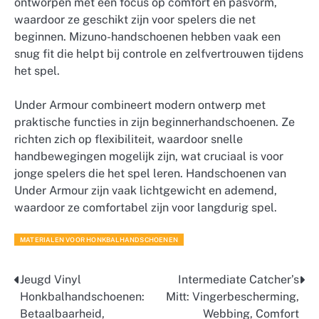
ontworpen met een focus op comfort en pasvorm,
waardoor ze geschikt zijn voor spelers die net
beginnen. Mizuno-handschoenen hebben vaak een
snug fit die helpt bij controle en zelfvertrouwen tijdens
het spel.
Under Armour combineert modern ontwerp met
praktische functies in zijn beginnerhandschoenen. Ze
richten zich op flexibiliteit, waardoor snelle
handbewegingen mogelijk zijn, wat cruciaal is voor
jonge spelers die het spel leren. Handschoenen van
Under Armour zijn vaak lichtgewicht en ademend,
waardoor ze comfortabel zijn voor langdurig spel.
MATERIALEN VOOR HONKBALHANDSCHOENEN
Jeugd Vinyl
Intermediate Catcher’s
Post
Honkbalhandschoenen:
Mitt: Vingerbescherming,
navigation
Betaalbaarheid,
Webbing, Comfort