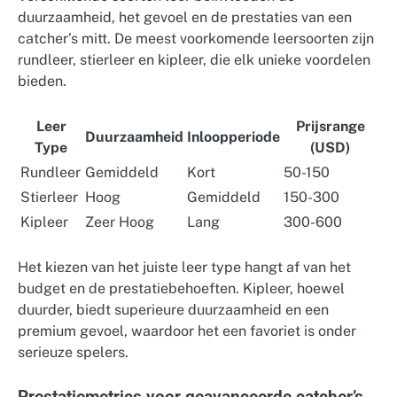
duurzaamheid, het gevoel en de prestaties van een
catcher’s mitt. De meest voorkomende leersoorten zijn
rundleer, stierleer en kipleer, die elk unieke voordelen
bieden.
Leer
Prijsrange
Duurzaamheid
Inloopperiode
Type
(USD)
Rundleer
Gemiddeld
Kort
50-150
Stierleer
Hoog
Gemiddeld
150-300
Kipleer
Zeer Hoog
Lang
300-600
Het kiezen van het juiste leer type hangt af van het
budget en de prestatiebehoeften. Kipleer, hoewel
duurder, biedt superieure duurzaamheid en een
premium gevoel, waardoor het een favoriet is onder
serieuze spelers.